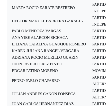
PARTID
MARTA ROCIO ZARATE RESTREPO
INDEPE
PARTID
HECTOR MANUEL BARRERA GARACIA
INDEPE
PABLO MENDOZA VARGAS
PARTI
ANA YIBE ALARCON SICHACA
PARTI
LILIANA CATALINA GUAUQUE ROMERO
PARTI
KAREN JULIANA RANGEL VERGARA
PARTI
ADRIANA ROCIO MURILLO GUARIN
PARTI
JHON JAVIER PEREZ PINTO
PARTI
EDGAR PATIÑO MORENO
MOVIM
PARTI
PEDRO PABLO CHAPARRO
ALTER
PARTI
JULIAN ANDRES CAÑON FONSECA
ALTER
JUAN CARLOS HERNANDEZ DIAZ
PARTI