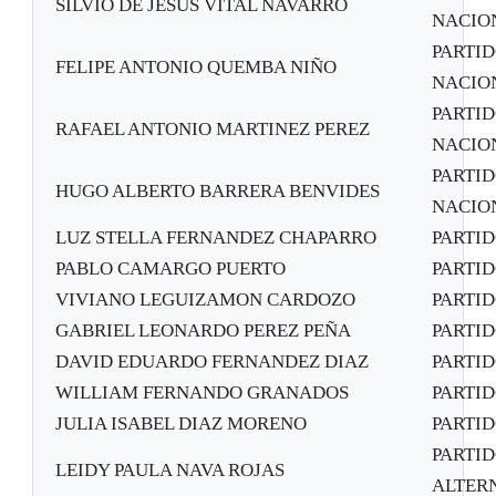
SILVIO DE JESUS VITAL NAVARRO
NACION
PARTID
FELIPE ANTONIO QUEMBA NIÑO
NACION
PARTID
RAFAEL ANTONIO MARTINEZ PEREZ
NACION
PARTID
HUGO ALBERTO BARRERA BENVIDES
NACION
LUZ STELLA FERNANDEZ CHAPARRO
PARTI
PABLO CAMARGO PUERTO
PARTI
VIVIANO LEGUIZAMON CARDOZO
PARTI
GABRIEL LEONARDO PEREZ PEÑA
PARTI
DAVID EDUARDO FERNANDEZ DIAZ
PARTI
WILLIAM FERNANDO GRANADOS
PARTI
JULIA ISABEL DIAZ MORENO
PARTI
PARTI
LEIDY PAULA NAVA ROJAS
ALTER