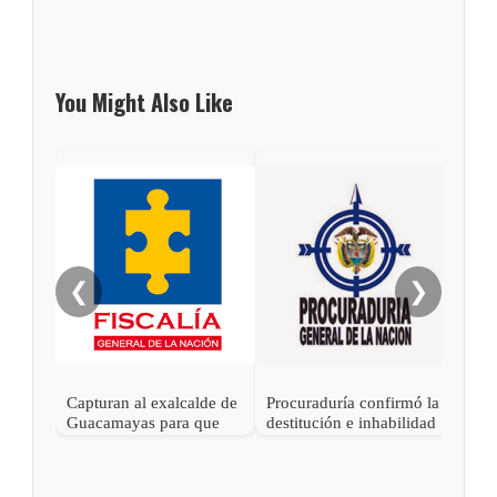
You Might Also Like
Gob
alca
Sách
❮
❯
Capturan al exalcalde de
Procuraduría confirmó la
Guacamayas para que
destitución e inhabilidad
cumpla condena por
al exalcalde de Tibasosa,
corrupción
Boyacá