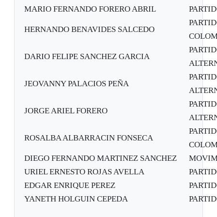
MARIO FERNANDO FORERO ABRIL
PARTI
PARTI
HERNANDO BENAVIDES SALCEDO
COLOM
PARTI
DARIO FELIPE SANCHEZ GARCIA
ALTER
PARTI
JEOVANNY PALACIOS PEÑA
ALTER
PARTI
JORGE ARIEL FORERO
ALTER
PARTI
ROSALBA ALBARRACIN FONSECA
COLOM
DIEGO FERNANDO MARTINEZ SANCHEZ
MOVIM
URIEL ERNESTO ROJAS AVELLA
PARTI
EDGAR ENRIQUE PEREZ
PARTI
YANETH HOLGUIN CEPEDA
PARTI