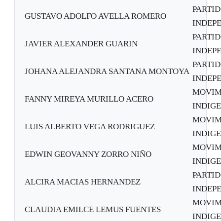
PARTID
GUSTAVO ADOLFO AVELLA ROMERO
INDEPE
PARTID
JAVIER ALEXANDER GUARIN
INDEPE
PARTID
JOHANA ALEJANDRA SANTANA MONTOYA
INDEPE
MOVIM
FANNY MIREYA MURILLO ACERO
INDIG
MOVIM
LUIS ALBERTO VEGA RODRIGUEZ
INDIG
MOVIM
EDWIN GEOVANNY ZORRO NIÑO
INDIG
PARTID
ALCIRA MACIAS HERNANDEZ
INDEPE
MOVIM
CLAUDIA EMILCE LEMUS FUENTES
INDIG