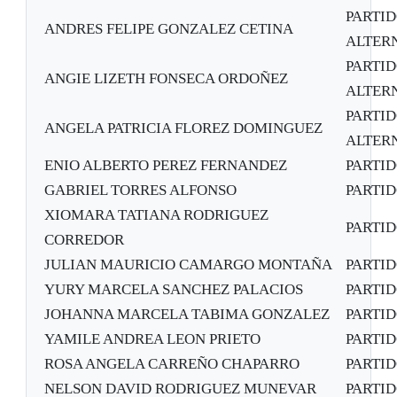
PARTI
ANDRES FELIPE GONZALEZ CETINA
ALTER
PARTI
ANGIE LIZETH FONSECA ORDOÑEZ
ALTER
PARTI
ANGELA PATRICIA FLOREZ DOMINGUEZ
ALTER
ENIO ALBERTO PEREZ FERNANDEZ
PARTI
GABRIEL TORRES ALFONSO
PARTI
XIOMARA TATIANA RODRIGUEZ
PARTI
CORREDOR
JULIAN MAURICIO CAMARGO MONTAÑA
PARTI
YURY MARCELA SANCHEZ PALACIOS
PARTI
JOHANNA MARCELA TABIMA GONZALEZ
PARTI
YAMILE ANDREA LEON PRIETO
PARTI
ROSA ANGELA CARREÑO CHAPARRO
PARTI
NELSON DAVID RODRIGUEZ MUNEVAR
PARTI