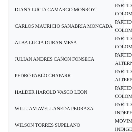
PARTI
DIANA LUCIA CAMARGO MONROY
COLOM
PARTI
CARLOS MAURICIO SANABRIA MONCADA
COLOM
PARTI
ALBA LUCIA DURAN MESA
COLOM
PARTI
JULIAN ANDRES CAÑON FONSECA
ALTER
PARTI
PEDRO PABLO CHAPARR
ALTER
PARTI
HALDER HAROLD VASCO LEON
COLOM
PARTID
WILLIAM AVELLANEDA PEDRAZA
INDEPE
MOVIM
WILSON TORRES SUPELANO
INDIG