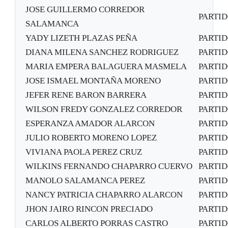
JOSE GUILLERMO CORREDOR
PARTI
SALAMANCA
YADY LIZETH PLAZAS PEÑA
PARTI
DIANA MILENA SANCHEZ RODRIGUEZ
PARTI
MARIA EMPERA BALAGUERA MASMELA
PARTI
JOSE ISMAEL MONTAÑA MORENO
PARTI
JEFER RENE BARON BARRERA
PARTI
WILSON FREDY GONZALEZ CORREDOR
PARTI
ESPERANZA AMADOR ALARCON
PARTI
JULIO ROBERTO MORENO LOPEZ
PARTI
VIVIANA PAOLA PEREZ CRUZ
PARTI
WILKINS FERNANDO CHAPARRO CUERVO
PARTI
MANOLO SALAMANCA PEREZ
PARTI
NANCY PATRICIA CHAPARRO ALARCON
PARTI
JHON JAIRO RINCON PRECIADO
PARTI
CARLOS ALBERTO PORRAS CASTRO
PARTI