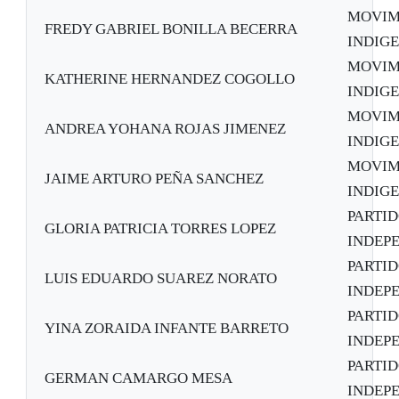
MOVIM
FREDY GABRIEL BONILLA BECERRA
INDIG
MOVIM
KATHERINE HERNANDEZ COGOLLO
INDIG
MOVIM
ANDREA YOHANA ROJAS JIMENEZ
INDIG
MOVIM
JAIME ARTURO PEÑA SANCHEZ
INDIG
PARTID
GLORIA PATRICIA TORRES LOPEZ
INDEPE
PARTID
LUIS EDUARDO SUAREZ NORATO
INDEPE
PARTID
YINA ZORAIDA INFANTE BARRETO
INDEPE
PARTID
GERMAN CAMARGO MESA
INDEPE