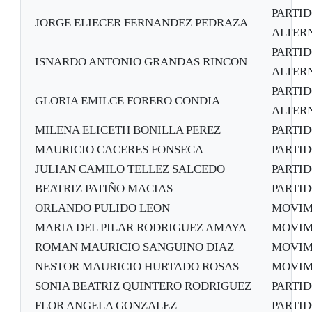
PARTI
JORGE ELIECER FERNANDEZ PEDRAZA
ALTER
PARTI
ISNARDO ANTONIO GRANDAS RINCON
ALTER
PARTI
GLORIA EMILCE FORERO CONDIA
ALTER
MILENA ELICETH BONILLA PEREZ
PARTI
MAURICIO CACERES FONSECA
PARTI
JULIAN CAMILO TELLEZ SALCEDO
PARTI
BEATRIZ PATIÑO MACIAS
PARTI
ORLANDO PULIDO LEON
MOVIM
MARIA DEL PILAR RODRIGUEZ AMAYA
MOVIM
ROMAN MAURICIO SANGUINO DIAZ
MOVIM
NESTOR MAURICIO HURTADO ROSAS
MOVIM
SONIA BEATRIZ QUINTERO RODRIGUEZ
PARTI
FLOR ANGELA GONZALEZ
PARTI