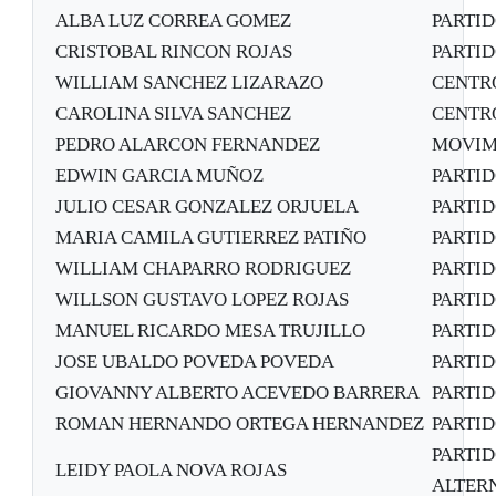
ALBA LUZ CORREA GOMEZ
PARTI
CRISTOBAL RINCON ROJAS
PARTI
WILLIAM SANCHEZ LIZARAZO
CENTR
CAROLINA SILVA SANCHEZ
CENTR
PEDRO ALARCON FERNANDEZ
MOVIM
EDWIN GARCIA MUÑOZ
PARTI
JULIO CESAR GONZALEZ ORJUELA
PARTI
MARIA CAMILA GUTIERREZ PATIÑO
PARTI
WILLIAM CHAPARRO RODRIGUEZ
PARTI
WILLSON GUSTAVO LOPEZ ROJAS
PARTI
MANUEL RICARDO MESA TRUJILLO
PARTI
JOSE UBALDO POVEDA POVEDA
PARTI
GIOVANNY ALBERTO ACEVEDO BARRERA
PARTI
ROMAN HERNANDO ORTEGA HERNANDEZ
PARTI
PARTI
LEIDY PAOLA NOVA ROJAS
ALTER