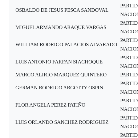
PARTID
OSBALDO DE JESUS PESCA SANDOVAL
NACION
PARTID
MIGUEL ARMANDO ARAQUE VARGAS
NACION
PARTID
WILLIAM RODRIGO PALACIOS ALVARADO
NACION
PARTID
LUIS ANTONIO FARFAN SIACHOQUE
NACION
MARCO ALIRIO MARQUEZ QUINTERO
PARTI
PARTID
GERMAN RODRIGO ARGOTTY OSPIN
NACION
PARTID
FLOR ANGELA PEREZ PATIÑO
NACION
PARTID
LUIS ORLANDO SANCHEZ RODRIGUEZ
NACION
PARTID