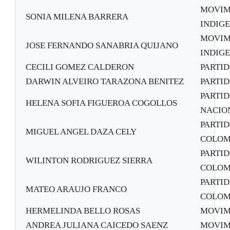
MOVIM
SONIA MILENA BARRERA
INDIGE
MOVIM
JOSE FERNANDO SANABRIA QUIJANO
INDIGE
CECILI GOMEZ CALDERON
PARTID
DARWIN ALVEIRO TARAZONA BENITEZ
PARTID
PARTID
HELENA SOFIA FIGUEROA COGOLLOS
NACION
PARTI
MIGUEL ANGEL DAZA CELY
COLOM
PARTI
WILINTON RODRIGUEZ SIERRA
COLOM
PARTI
MATEO ARAUJO FRANCO
COLOM
HERMELINDA BELLO ROSAS
MOVIM
ANDREA JULIANA CAICEDO SAENZ
MOVIM