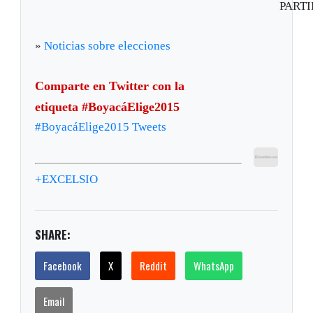
PARTI
»
Noticias sobre elecciones
Comparte en Twitter con la
etiqueta #BoyacáElige2015
#BoyacáElige2015 Tweets
+EXCELSIO
SHARE:
Facebook
X
Reddit
WhatsApp
Email