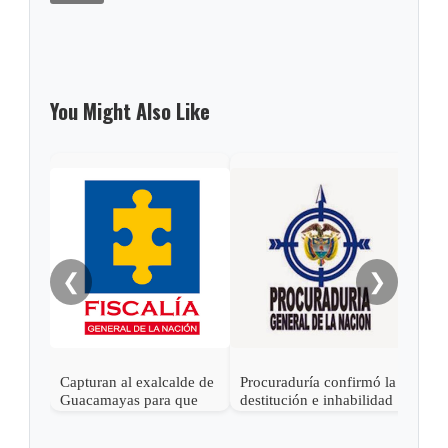
You Might Also Like
Gob
alca
Sách
❮
❯
Capturan al exalcalde de
Procuraduría confirmó la
Guacamayas para que
destitución e inhabilidad
cumpla condena por
al exalcalde de Tibasosa,
corrupción
Boyacá