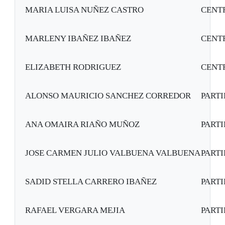
MARIA LUISA NUÑEZ CASTRO
CENT
MARLENY IBAÑEZ IBAÑEZ
CENT
ELIZABETH RODRIGUEZ
CENT
ALONSO MAURICIO SANCHEZ CORREDOR
PART
ANA OMAIRA RIAÑO MUÑOZ
PART
JOSE CARMEN JULIO VALBUENA VALBUENA
PART
SADID STELLA CARRERO IBAÑEZ
PART
RAFAEL VERGARA MEJIA
PART