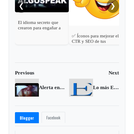
❮
❯
El idioma secreto que
crearon para engañar a
los algortitmos 😂 | ¿Qué
✅ Íconos para mejorar el
significa Algospeak?
CTR y SEO de tus
publicaciones web ✏
Previous
Next
Alerta en Estados Unidos por nueva droga sintética
Lo más Excelsio de la semana, 14 al 20 de junio de 2015
Facebook
Blogger