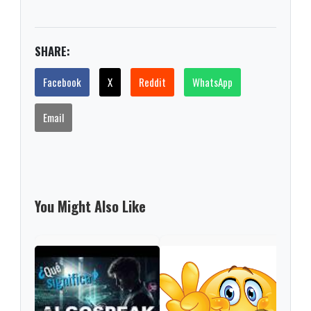
SHARE:
Facebook
X
Reddit
WhatsApp
Email
You Might Also Like
Noki
triu