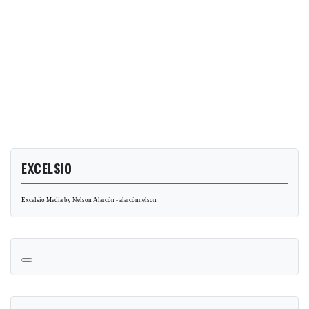
EXCELSIO
Excelsio Media by Nelson Alarcón - alarcónnelson