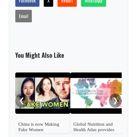
Facebook
X
Reddit
WhatsApp
Email
You Might Also Like
Pate
Padr
❮
❯
China is now Making
Global Nutrition and
Fake Women
Health Atlas provides
World diet−related health