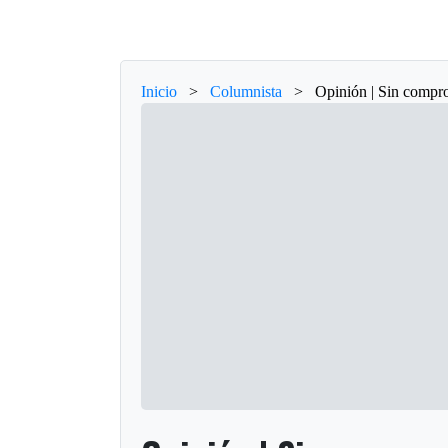
Inicio
>
Columnista
>
Opinión | Sin compro