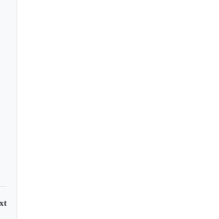
ión | Les llegó la
a
xt