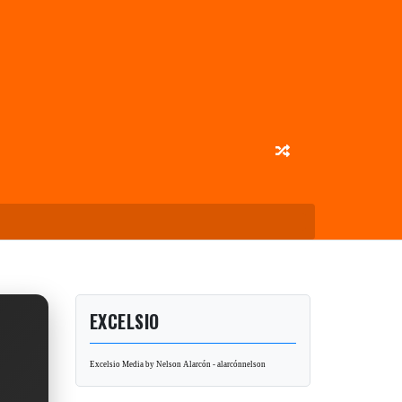
EXCELSIO
Excelsio Media by Nelson Alarcón - alarcónnelson