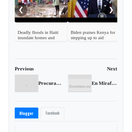
pala
❮
❯
stat
Deadly floods in Haiti
Biden praises Kenya for
inundate homes and
stepping up to aid
streets
security in Haiti
Previous
Next
Procurador pidió declarar la nulidad de la sentencia sobre adopción gay
En Miraflores capturaron a presunto responsable de homicidio de un fiscal en Medellín
Facebook
Blogger