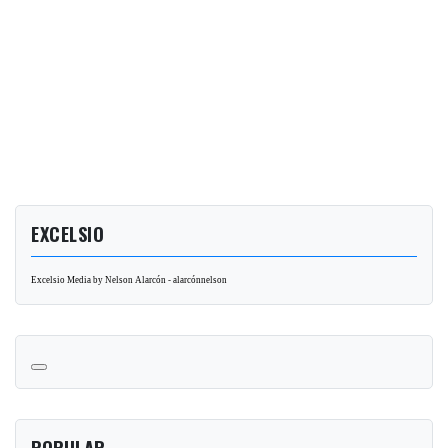
EXCELSIO
Excelsio Media by Nelson Alarcón - alarcónnelson
POPULAR