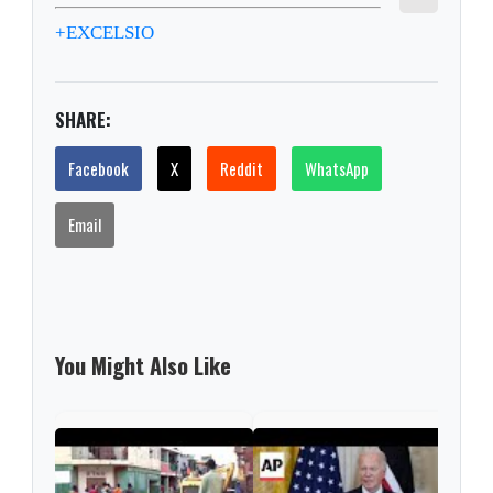
+EXCELSIO
SHARE:
Facebook
X
Reddit
WhatsApp
Email
You Might Also Like
Hait
marc