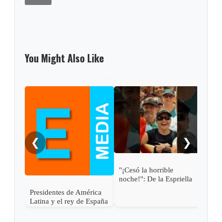
You Might Also Like
Gabi
pres
Abel
❮
❯
"¡Cesó la horrible
noche!": De la Espriella
Presidentes de América
Latina y el rey de España
asisten a la posesión de
Abelardo de la Espriella