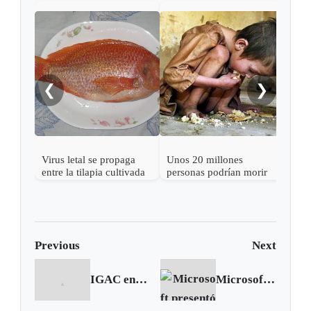
2017
para
maíz
❮
❯
Virus letal se propaga
Unos 20 millones
entre la tilapia cultivada
personas podrían morir
y silvestre
de hambre en los
próximos seis meses:
FAO
Previous
Next
IGAC entregó resultados de la actualización catastral en Quípama
Microsoft presentó nuevo teclado para smartphones y tablets