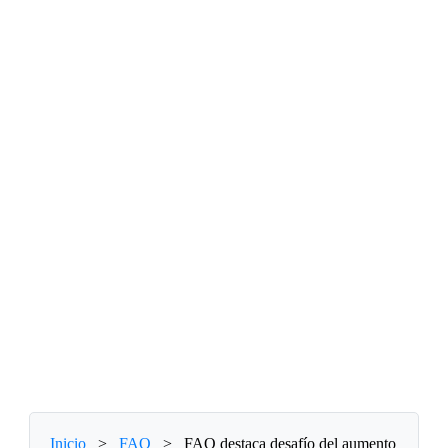
Inicio
>
FAO
>
FAO destaca desafío del aumento