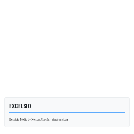
EXCELSIO
Excelsio Media by Nelson Alarcón - alarcónnelson