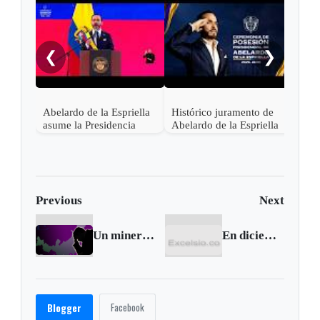
"¡Ce
noch
❮
❯
Abelardo de la Espriella
Histórico juramento de
asume la Presidencia
Abelardo de la Espriella
desde una base militar de
en Cali, el inicio de la
Cali
"Patria Milagro"
Previous
Next
Un minero se quitó la vida en Sogamoso
En diciembre empiezan obras de la tarima de eventos en Sogamoso
Facebook
Blogger