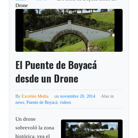
Drone
El Puente de Boyacá
desde un Drone
By
Excelsio Media
on
noviembre 20, 2014
Also in
news
,
Puente de Boyacá
,
videos
Un drone
sobrevoló la zona
histórica, vea el