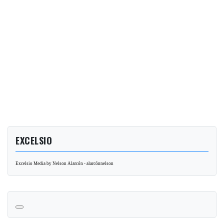
EXCELSIO
Excelsio Media by Nelson Alarcón - alarcónnelson