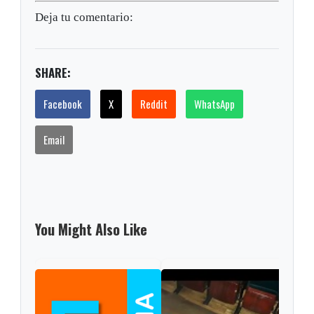
Deja tu comentario:
SHARE:
Facebook
X
Reddit
WhatsApp
Email
You Might Also Like
Indi
Soga