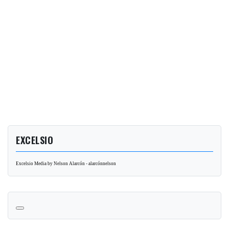
EXCELSIO
Excelsio Media by Nelson Alarcón - alarcónnelson