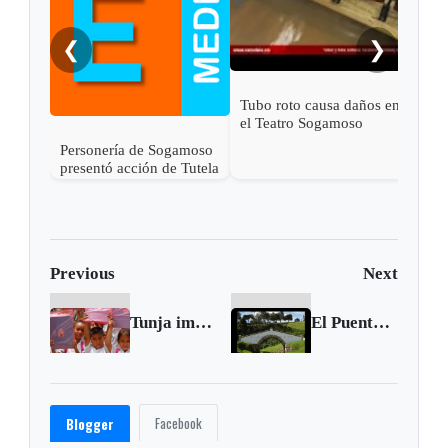
IPS
❮
❯
Tubo roto causa daños en
el Teatro Sogamoso
Personería de Sogamoso
presentó acción de Tutela
en contra de Esimed
Previous
Next
Tunja implementa piloto de educación que se usará en todo el país
El Puente de Boyacá desde un Drone
Facebook
Blogger