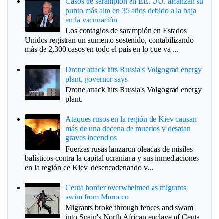
Casos de sarampión en EE. UU. alcanzan su
punto más alto en 35 años debido a la baja
en la vacunación
Los contagios de sarampión en Estados
Unidos registran un aumento sostenido, contabilizando
más de 2,300 casos en todo el país en lo que va ...
Drone attack hits Russia's Volgograd energy
plant, governor says
Drone attack hits Russia's Volgograd energy
plant.
Ataques rusos en la región de Kiev causan
más de una docena de muertos y desatan
graves incendios
Fuerzas rusas lanzaron oleadas de misiles
balísticos contra la capital ucraniana y sus inmediaciones
en la región de Kiev, desencadenando v...
Ceuta border overwhelmed as migrants
swim from Morocco
Migrants broke through fences and swam
into Spain's North African enclave of Ceuta