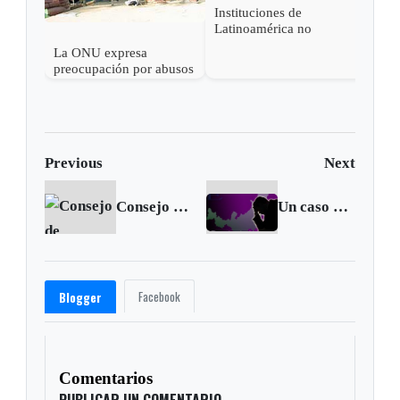
Instituciones de
Latinoamérica no
combaten la violencia
La ONU expresa
contra la Mujer
preocupación por abusos
de derechos humanos en
Chocó
Previous
Next
Consejo de Seguridad de la ONU reitera su preocupación por brote de ébola
Un caso de suicidio se registró en Saboyá
Facebook
Blogger
Comentarios