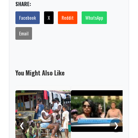
SHARE:
Facebook
X
Reddit
WhatsApp
Email
You Might Also Like
ONU 
prom
der
❮
❯