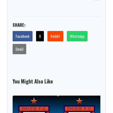
SHARE:
Facebook
X
Reddit
WhatsApp
Email
You Might Also Like
Fina
reci