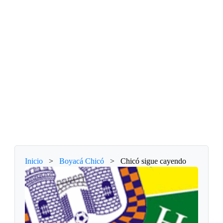
Inicio
>
Boyacá Chicó
>
Chicó sigue cayendo