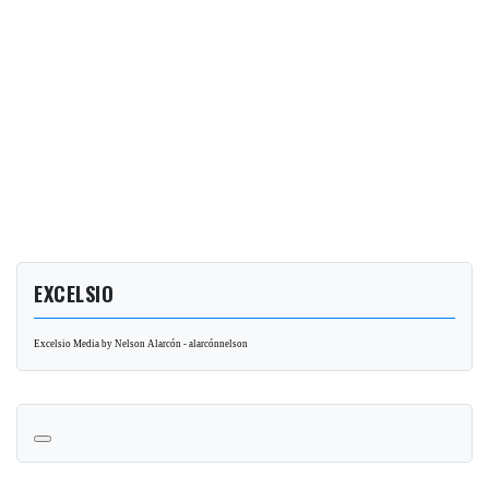
EXCELSIO
Excelsio Media by Nelson Alarcón - alarcónnelson