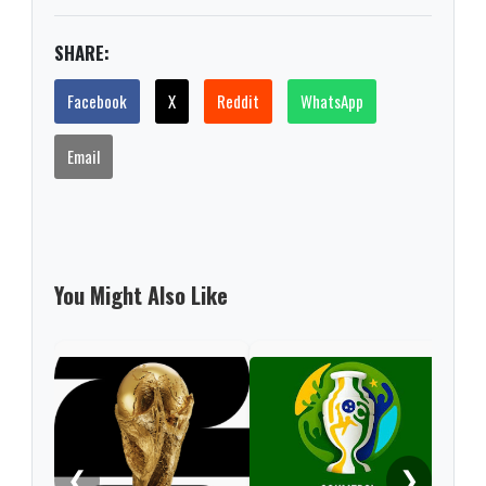
SHARE:
Facebook
X
Reddit
WhatsApp
Email
You Might Also Like
❮
❯