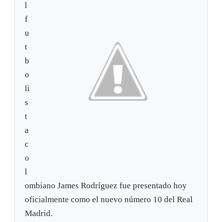
l
f
u
t
b
o
li
s
t
a
c
o
l
ombiano James Rodríguez fue presentado hoy
oficialmente como el nuevo número 10 del Real
Madrid.