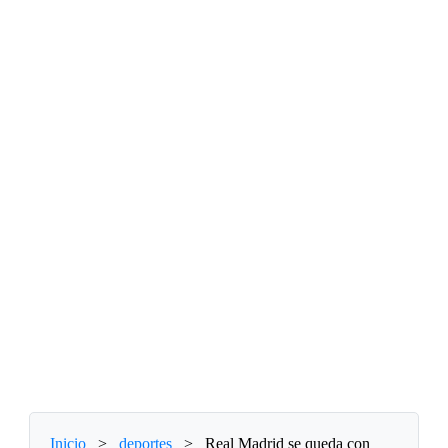
Inicio
>
deportes
>
Real Madrid se queda con