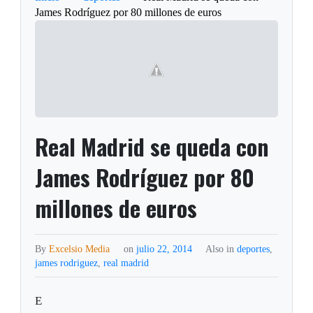
James Rodríguez por 80 millones de euros
Real Madrid se queda con
James Rodríguez por 80
millones de euros
By
Excelsio Media
on
julio 22, 2014
Also in
deportes
,
james rodriguez
,
real madrid
E