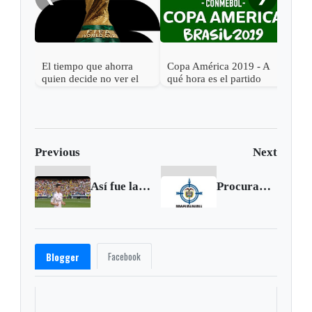
El tiempo que ahorra
Copa América 2019 - A
Cop
quien decide no ver el
qué hora es el partido
qué 
Mundial 2026
Argentina vs. Colombia
Bras
Previous
Next
Así fue la bienvenida del Real Madrid a James Rodríguez
Procuraduría citó a audiencia pública a concejal de Chinavita
Facebook
Blogger