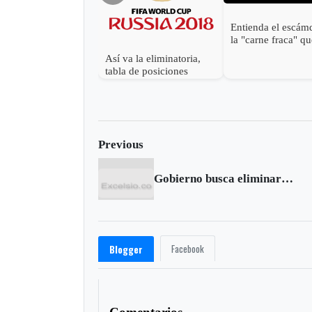
Entienda el escám
la "carne fraca" q
sacude a Brasil
Así va la eliminatoria,
tabla de posiciones
Previous
Gobierno busca eliminar facultad nominadora de las Cortes
Facebook
Blogger