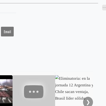
Email
Eli
jor
vis
la s
❯