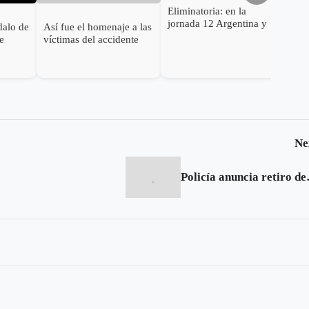
Eliminatoria: en la
jornada 12 Argentina y
dalo de
Así fue el homenaje a las
Chile sacan ventaja,
ue
víctimas del accidente
Brasil líder sólido
del avión del
Chapecoense
Ne
Policía anuncia re