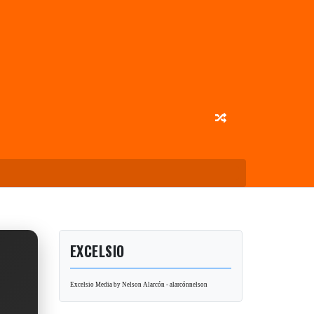
EXCELSIO
Excelsio Media by Nelson Alarcón - alarcónnelson