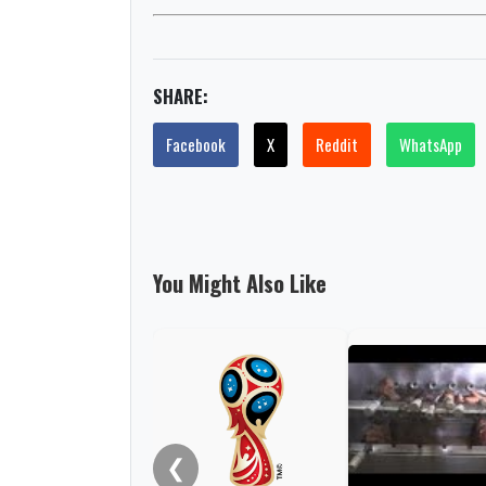
SHARE:
Facebook
X
Reddit
WhatsApp
You Might Also Like
❮