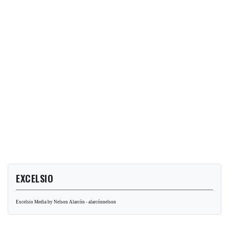
EXCELSIO
Excelsio Media by Nelson Alarcón - alarcónnelson