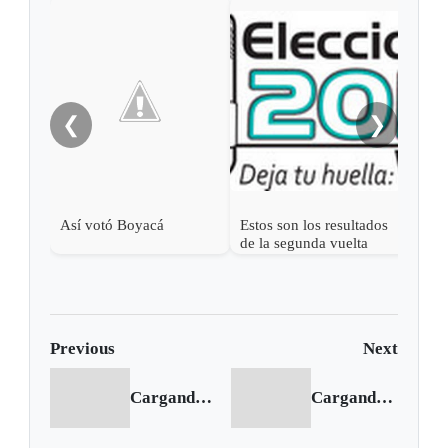
Zulu
Boya
anc
❮
❯
Así votó Boyacá
Estos son los resultados
de la segunda vuelta
Previous
Next
Cargando anterior...
Cargando siguiente...