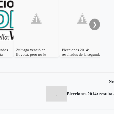
❯
ltados
Zuluaga venció en
Elecciones 2014:
Ele
ta
Boyacá, pero no le
resultados de la segunda
res
ancanzó
vuelta en Tunja
vue
Ne
Elecciones 2014: res