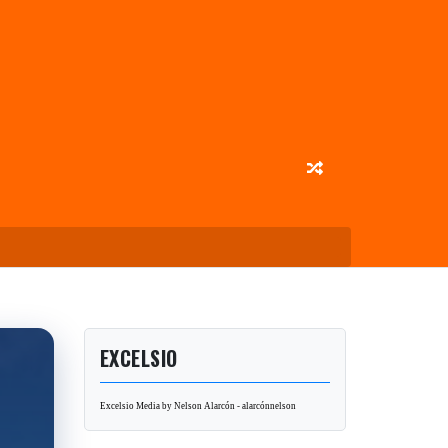
EXCELSIO
Excelsio Media by Nelson Alarcón - alarcónnelson