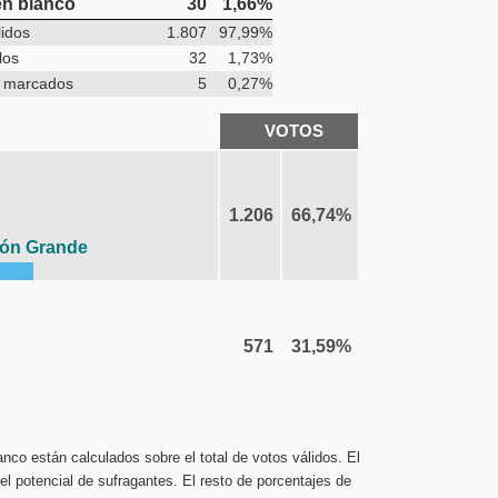
en blanco
30
1,66%
lidos
1.807
97,99%
los
32
1,73%
o marcados
5
0,27%
VOTOS
1.206
66,74%
zón Grande
571
31,59%
nco están calculados sobre el total de votos válidos. El
el potencial de sufragantes. El resto de porcentajes de