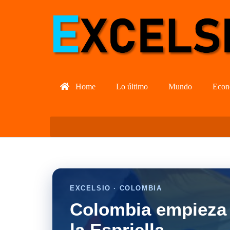
Home
Lo último
Mundo
Econ
EXCELSIO · COLOMBIA
Colombia empieza 
la Espriella