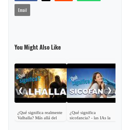
Email
You Might Also Like
La r
el c
¿Qué
❮
❯
far
¿Qué significa realmente
¿Qué significa
Valhalla? Más allá del
sicofancia? - las IAs la
cielo vikingo
usan contigo