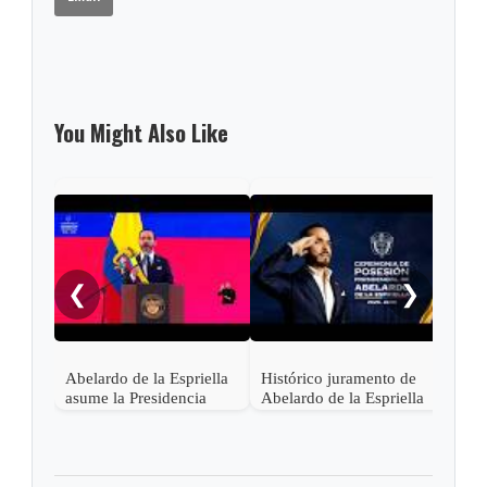
You Might Also Like
Pres
Lati
asis
❮
❯
Abel
en C
Abelardo de la Espriella
Histórico juramento de
asume la Presidencia
Abelardo de la Espriella
desde una base militar de
en Cali, el inicio de la
Cali
"Patria Milagro"