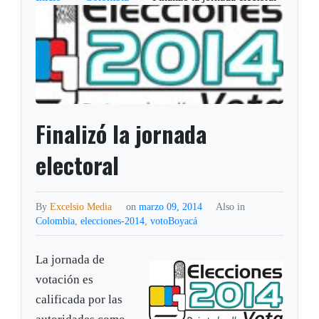
Finalizó la jornada
electoral
By
Excelsio Media
on
marzo 09, 2014
Also in
Colombia
,
elecciones-2014
,
votoBoyacá
La jornada de
votación es
calificada por las