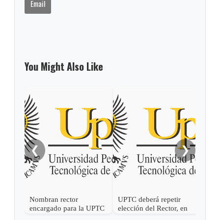
Email
You Might Also Like
Gus
pose
la U
201
❮
❯
Nombran rector
UPTC deberá repetir
encargado para la UPTC
elección del Rector, en
firme fallo del Consejo