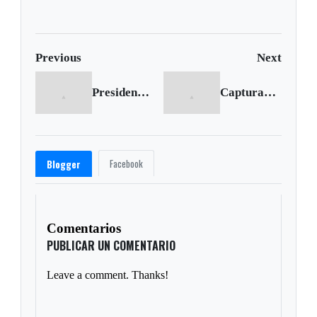
de Estado
Previous
Next
Presidente Santos dice que está cumpliendo compromisos adquiridos con los campesinos
Capturan a médico que violó al menos 10 niños, algunas de sus víctimas están en Boyacá
Facebook
Blogger
Comentarios
PUBLICAR UN COMENTARIO
Leave a comment. Thanks!