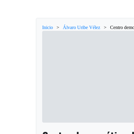
Inicio
>
Álvaro Uribe Vélez
>
Centro democ