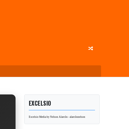
EXCELSIO
Excelsio Media by Nelson Alarcón - alarcónnelson