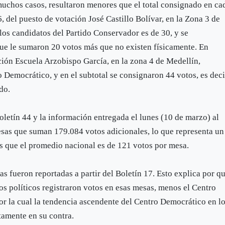
 muchos casos, resultaron menores que el total consignado en ca
, del puesto de votación José Castillo Bolívar, en la Zona 3 de
 los candidatos del Partido Conservador es de 30, y se
 que le sumaron 20 votos más que no existen físicamente. En
ación Escuela Arzobispo García, en la zona 4 de Medellín,
o Democrático, y en el subtotal se consignaron 44 votos, es deci
do.
boletín 44 y la información entregada el lunes (10 de marzo) al
esas que suman 179.084 votos adicionales, lo que representa un
s que el promedio nacional es de 121 votos por mesa.
as fueron reportadas a partir del Boletín 17. Esto explica por q
s políticos registraron votos en esas mesas, menos el Centro
r la cual la tendencia ascendente del Centro Democrático en l
tamente en su contra.