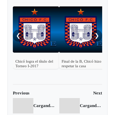
Fina
reci
❮
❯
Chicó logra el título del
Final de la B, Chicó hizo
Torneo I-2017
respetar la casa
Previous
Next
Cargando anterior...
Cargando siguiente...