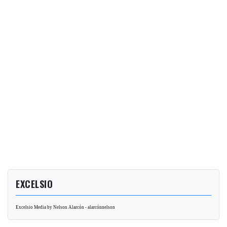
EXCELSIO
Excelsio Media by Nelson Alarcón - alarcónnelson