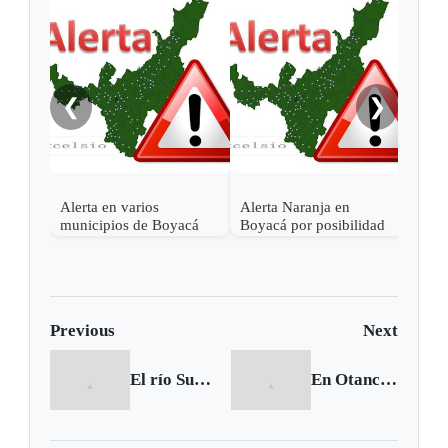
Aler
ante
❮
❯
Alerta en varios
Alerta Naranja en
municipios de Boyacá
Boyacá por posibilidad
por probabilidad de
de inundaciones
incendios y
deslizamientos
Previous
Next
El río Suárez sigue cambiando de cara
En Otanche localizan cultivo y laboratorio del narcotráfico