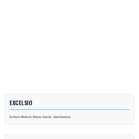
EXCELSIO
Excelsio Media by Nelson Alarcón - alarcónnelson