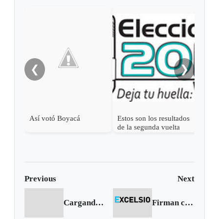
Zulu
Boya
anc
❮
❯
Así votó Boyacá
Estos son los resultados
de la segunda vuelta
Previous
Next
Cargando anterior...
Firman convenio para apoyo a jóvenes emprendedores