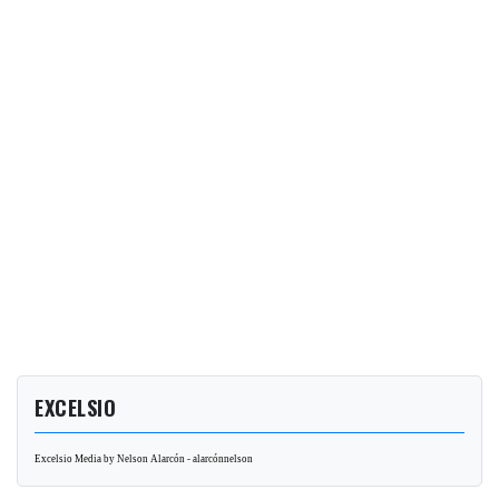
EXCELSIO
Excelsio Media by Nelson Alarcón - alarcónnelson