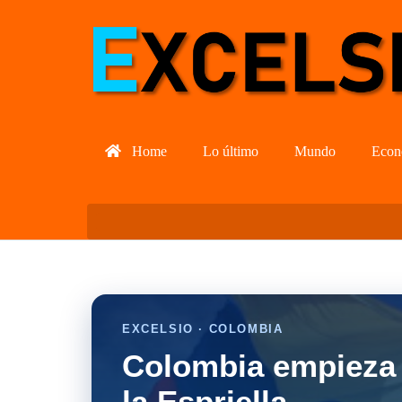
Home
Lo último
Mundo
Econ
EXCELSIO · COLOMBIA
Colombia empieza 
la Espriella