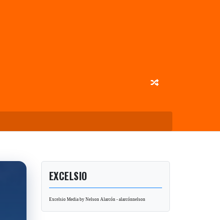
EXCELSIO
Excelsio Media by Nelson Alarcón - alarcónnelson