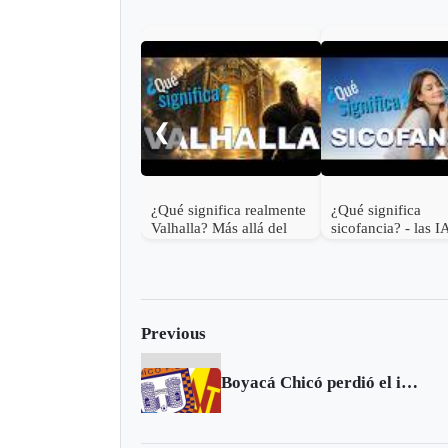
❮
¿Qué significa realmente
¿Qué significa
Valhalla? Más allá del
sicofancia? - las I
cielo vikingo
usan contigo
Previous
Boyacá Chicó perdió el invicto