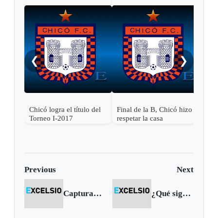
Fina
reci
❮
❯
Chicó logra el título del
Final de la B, Chicó hizo
Torneo I-2017
respetar la casa
Previous
Next
Capturan en Pajarito a un terrorista de las Farc
¿Qué significa?: secta