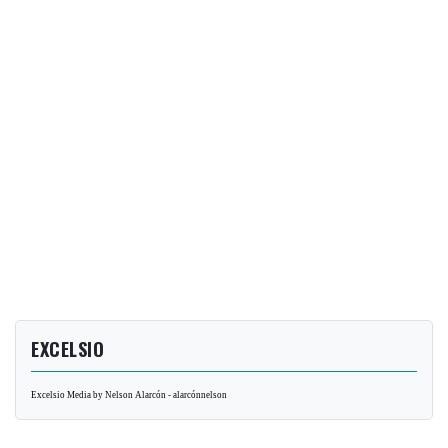
EXCELSIO
Excelsio Media by Nelson Alarcón - alarcónnelson