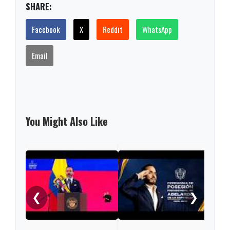
SHARE:
Facebook
X
Reddit
WhatsApp
Email
You Might Also Like
Pres
Lati
asis
❮
❯
Abel
en C