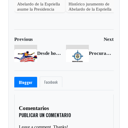
Abelardo de la Espriella
Histórico juramento de
asume la Presidencia
Abelardo de la Espriella
desde una base militar de
en Cali, el inicio de la
Cali
"Patria Milagro"
Previous
Next
Desde hoy se juega la sexta fecha de la Liga
Procuraduría formuló pliego de cargos contra exalcalde de Motavita
Facebook
Blogger
Comentarios
PUBLICAR UN COMENTARIO
Leave a comment. Thanks!