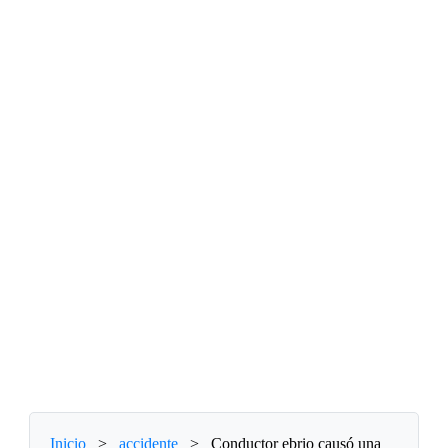
Inicio
>
accidente
>
Conductor ebrio causó una