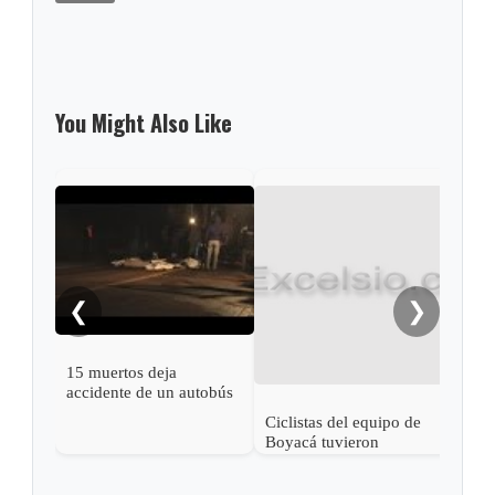
You Might Also Like
❮
❯
15 muertos deja
accidente de un autobús
en Argentina
Ciclistas del equipo de
Acci
Boyacá tuvieron
deja
aparatoso accidente
mue