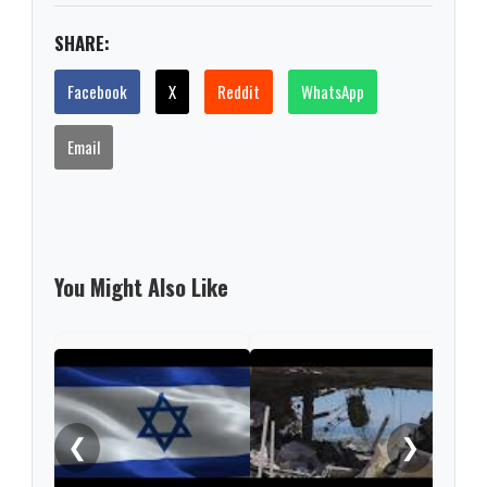
SHARE:
Facebook
X
Reddit
WhatsApp
Email
You Might Also Like
Esca
regi
bomb
❮
❯
sacu