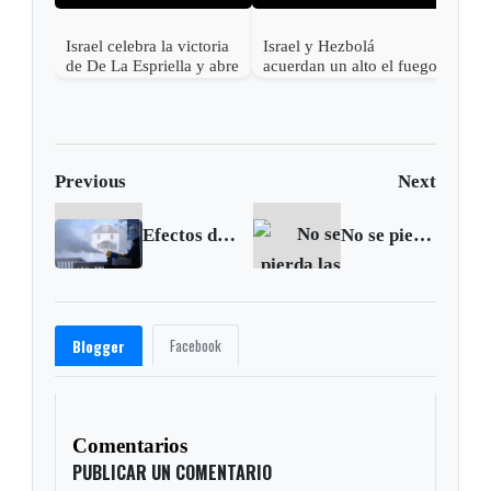
Israel celebra la victoria
Israel y Hezbolá
de De La Espriella y abre
acuerdan un alto el fuego
la puerta al
en el Líbano
restablecimiento pleno de
relaciones con Colombia
Previous
Next
Efectos del vórtice polar
No se pierda las fiestas en Nazareth
Facebook
Blogger
Comentarios
PUBLICAR UN COMENTARIO