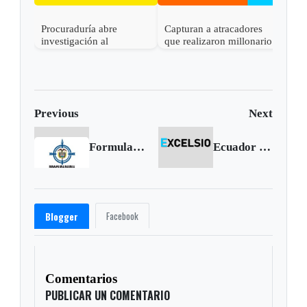
Procuraduría abre
Capturan a atracadores
investigación al
que realizaron millonario
gobernador de Boyacá
robo en Otanche
por presunta
participación indebida en
política
Previous
Next
Formulan pliego de cargos a exalcalde y exsecretario de hacienda de Maripí
Ecuador desistió de demanda contra Colombia por las aspersiones de glifosato
Facebook
Blogger
Comentarios
PUBLICAR UN COMENTARIO