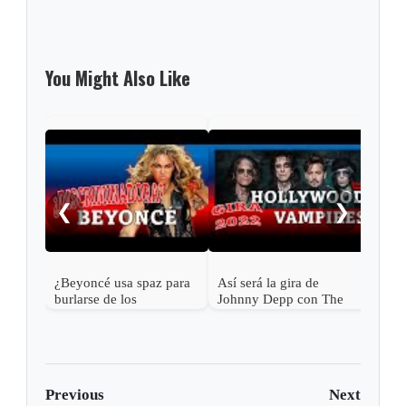
You Might Also Like
Mick
a l
❮
❯
¿Beyoncé usa spaz para
Así será la gira de
burlarse de los
Johnny Depp con The
discapacitados?
Hollywood Vampires en
2023
Previous
Next