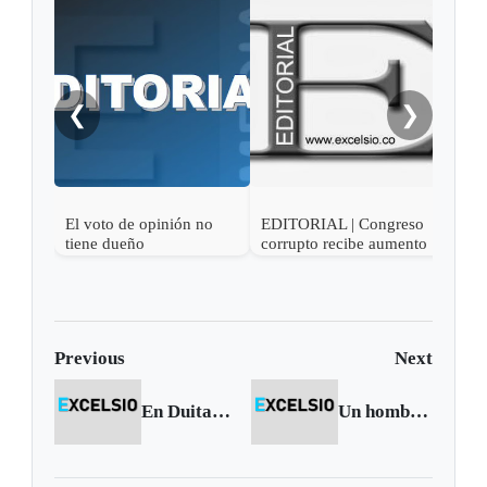
❮
❯
El voto de opinión no
EDITORIAL | Congreso
EDI
tiene dueño
corrupto recibe aumento
ment
de sueldo
Previous
Next
En Duitama marcha terminó en vandalismo
Un hombre murió tras accidentarse en vía bloqueada