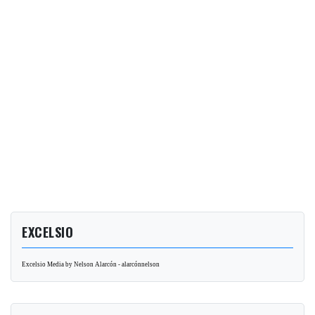
EXCELSIO
Excelsio Media by Nelson Alarcón - alarcónnelson