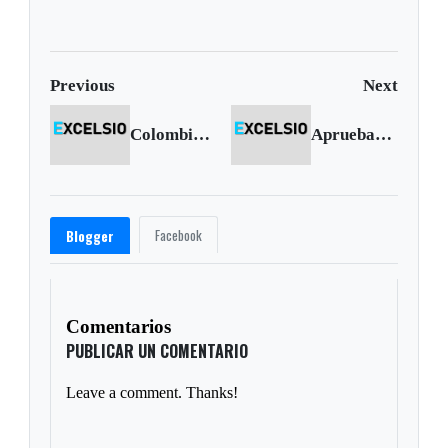
forestales mientras
muertos en India
decenas de miles
evacúan
Previous
Next
Colombia primer país en el mundo en eliminar la 'ceguera de los ríos'
Aprueban venta de la participación de la Nación en Isagén
Facebook
Blogger
Comentarios
PUBLICAR UN COMENTARIO
Leave a comment. Thanks!