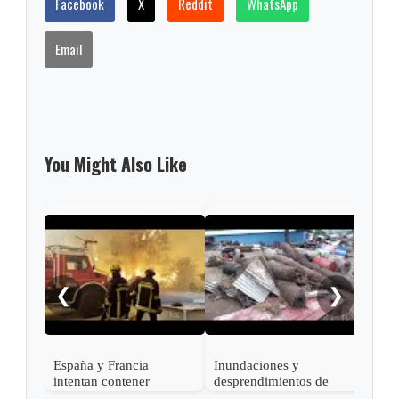
Facebook
X
Reddit
WhatsApp
Email
You Might Also Like
Kiev
tras
misi
❮
❯
España y Francia
Inundaciones y
intentan contener
desprendimientos de
devastadores incendios
tierra dejan al menos 25