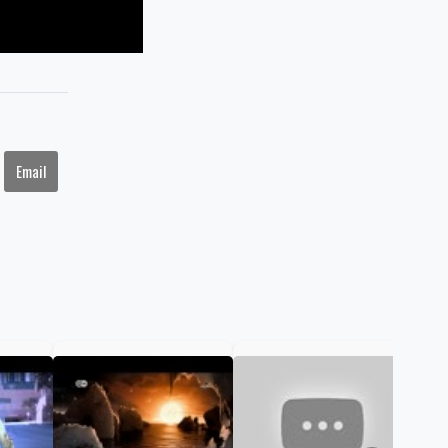
Email
Pub
vid
com