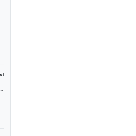
xt
inua la inconformidad con Rousseff