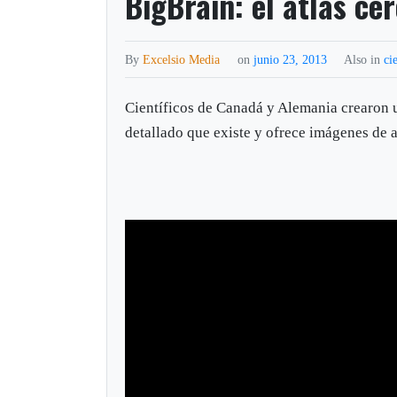
BigBrain: el atlas c
By
Excelsio Media
on
junio 23, 2013
Also in
ci
Científicos de Canadá y Alemania crearon 
detallado que existe y ofrece imágenes de a