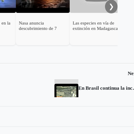
❯
 en la
Nasa anuncia
Las especies en vía de
descubrimiento de 7
extinción en Madagascar
planetas similares a la
Tierra
Ne
En Brasil cont