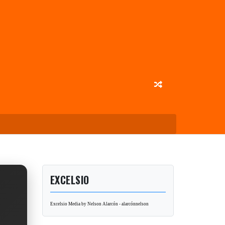
EXCELSIO
Excelsio Media by Nelson Alarcón - alarcónnelson