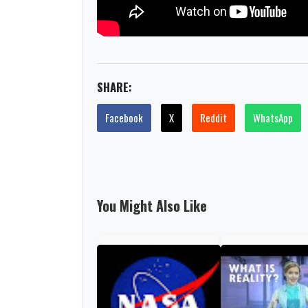
SHARE:
Facebook
X
Reddit
WhatsApp
You Might Also Like