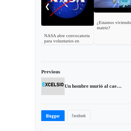
❮
¿Estamos viviendo
matriz?
NASA abre convocatoria
para voluntarios en
misión simulada de un
año a la Luna y Marte
Previous
Un hombre murió al caer en su bicicleta en Chivatá
Facebook
Blogger