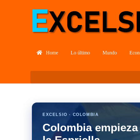
Home
Lo último
Mundo
Econ
EXCELSIO · COLOMBIA
Colombia empieza 
la Espriella