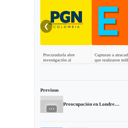
❮
Procuraduría abre
Capturan a atraca
investigación al
que realizaron mil
gobernador de Boyacá
robo en Otanche
por presunta
participación indebida en
política
Previous
Preocupación en Londres por homicidio terrorista