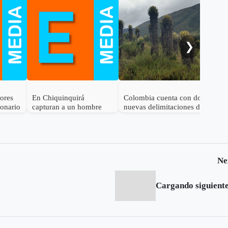
Gob
cal
ele
al 
❯
dores
En Chiquinquirá
Colombia cuenta con dos
lonario
capturan a un hombre
nuevas delimitaciones de
por el delito de
Páramo
receptación
Ne
Cargando siguiente.