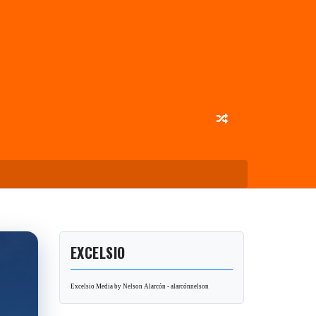
EXCELSIO
Excelsio Media by Nelson Alarcón - alarcónnelson