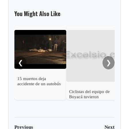
You Might Also Like
❮
❯
15 muertos deja
accidente de un autobús
en Argentina
Ciclistas del equipo de
Acci
Boyacá tuvieron
deja
aparatoso accidente
mue
Previous
Next