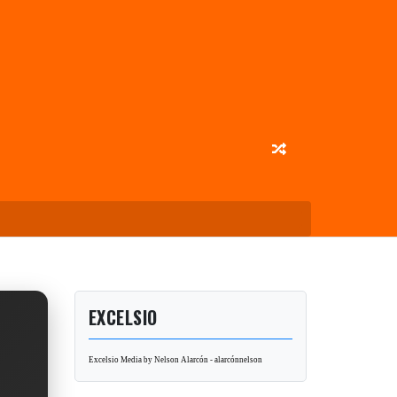
EXCELSIO
Excelsio Media by Nelson Alarcón - alarcónnelson