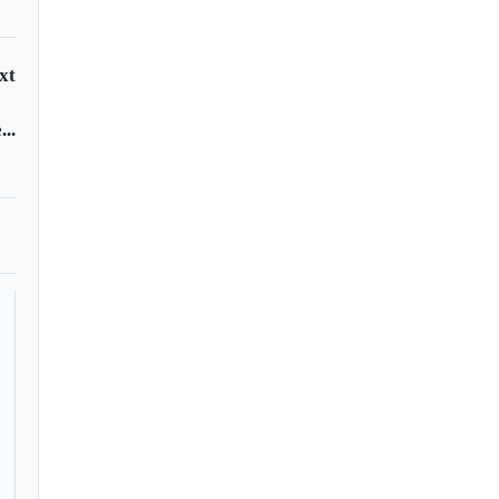
xt
..