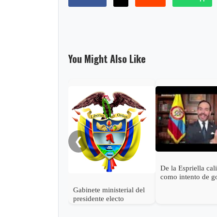
You Might Also Like
❮
De la Espriella cal
como intento de g
estado las accione
Gabinete ministerial del
Petro para descon
presidente electo
victoria
Abelardo de la Espriella