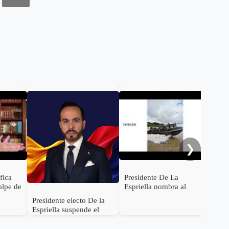
De 
con
Rod
será
Inte
❯
ifica
Presidente De La
olpe de
Espriella nombra al
s de
General (r) Jorge
Presidente electo De la
ocer su
Eduardo Mora López
Espriella suspende el
como Ministro de
empalme con el gobierno
Defensa
Petro