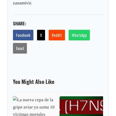
zanamivir.
SHARE:
Facebook
X
Reddit
WhatsApp
Email
You Might Also Like