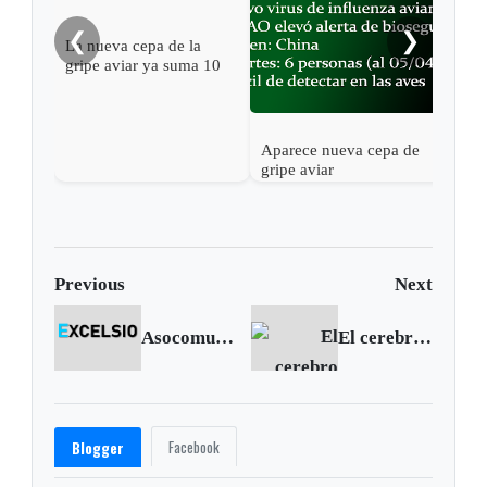
❮
❯
La nueva cepa de la
gripe aviar ya suma 10
víctimas mortales
Aparece nueva cepa de
gripe aviar
Previous
Next
Asocomunal firmó convenio con Organizaciones Solidarias
El cerebro transparente
Facebook
Blogger