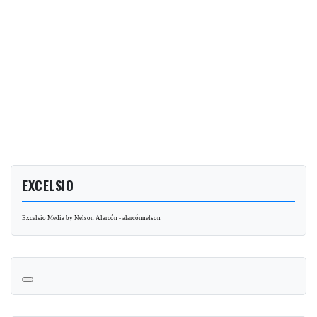
EXCELSIO
Excelsio Media by Nelson Alarcón - alarcónnelson