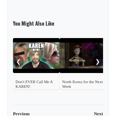
You Might Also Like
The
Cor
❮
❯
Don't EVER Call Me A
North Korea for the Next
KAREN!
Week
Previous
Next