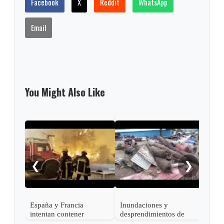
Facebook
X
Reddit
WhatsApp
Email
You Might Also Like
Kiev
tras
misi
❮
❯
España y Francia
Inundaciones y
intentan contener
desprendimientos de
devastadores incendios
tierra dejan al menos 25