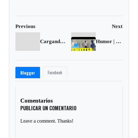
forestales mientras
muertos en India
decenas de miles
evacúan
Previous
Next
Cargando anterior...
Humor | Un seguidor auténtico
Facebook
Blogger
Comentarios
PUBLICAR UN COMENTARIO
Leave a comment. Thanks!