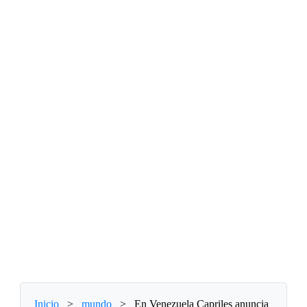
Inicio
>
mundo
>
En Venezuela Capriles anuncia