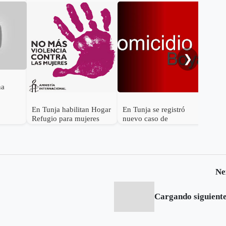
Cicl
Boy
apa
❯
na
En Tunja habilitan Hogar
En Tunja se registró
Refugio para mujeres
nuevo caso de
víctimas de violencia
feminicidio
intrafamiliar
Ne
Cargando siguiente.