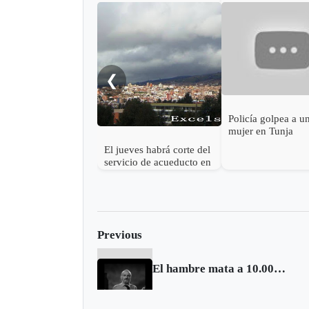
❮
Policía golpea a u
mujer en Tunja
El jueves habrá corte del
servicio de acueducto en
el centro de Tunja
Previous
El hambre mata a 10.000 niños cada día