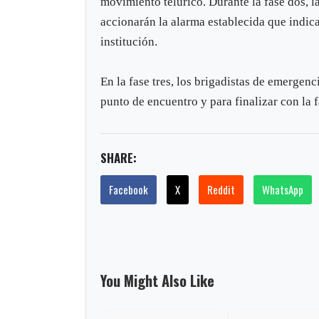
movimiento telúrico. Durante la fase dos, l
accionarán la alarma establecida que indic
institución.
En la fase tres, los brigadistas de emergen
punto de encuentro y para finalizar con la f
SHARE:
Facebook
X
Reddit
WhatsApp
You Might Also Like