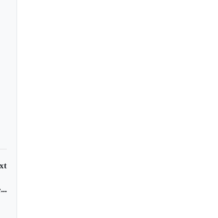
istas del equipo de
acá tuvieron
ratoso accidente
xt
..