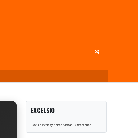
EXCELSIO
Excelsio Media by Nelson Alarcón - alarcónnelson