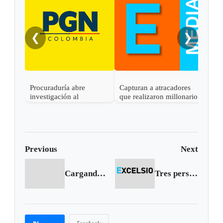
❮
❯
Procuraduría abre
Capturan a atracadores
En C
investigación al
que realizaron millonario
capt
gobernador de Boyacá
robo en Otanche
por 
por presunta
rece
participación indebida en
política
Previous
Next
Cargando anterior...
Tres personas murieron ahogadas en la Laguna de Tota