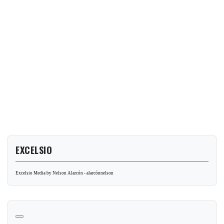
EXCELSIO
Excelsio Media by Nelson Alarcón - alarcónnelson