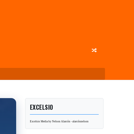
EXCELSIO
Excelsio Media by Nelson Alarcón - alarcónnelson