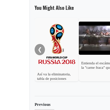
You Might Also Like
❮
Entienda el escám
la "carne fraca" q
sacude a Brasil
Así va la eliminatoria,
tabla de posiciones
Previous