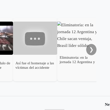
Eli
jor
vis
la s
❯
Eliminatoria: en la
jornada 12 Argentina y
dalo de
Así fue el homenaje a las
Chile sacan ventaja,
ue
víctimas del accidente
Brasil líder sólido
del avión del
Chapecoense
Ne