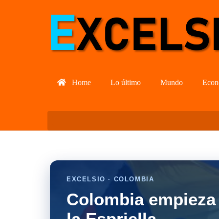
Home
Lo último
Mundo
Econ
EXCELSIO · COLOMBIA
Colombia empieza 
la Espriella