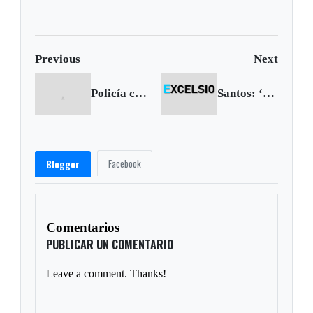
forestales mientras
muertos en India
decenas de miles
evacúan
Previous
Next
Policía capturó dos hombres cuando pretendían atracar a un taxista
Santos: ‘Unasur apoya la vía democrática, no la violencia ni el terrorismo’
Facebook
Blogger
Comentarios
PUBLICAR UN COMENTARIO
Leave a comment. Thanks!