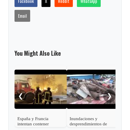
Facebook
X
Reddit
WhatsApp
Email
You Might Also Like
Kiev
tras
misi
❮
❯
España y Francia
Inundaciones y
intentan contener
desprendimientos de
devastadores incendios
tierra dejan al menos 25