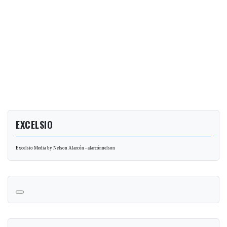
EXCELSIO
Excelsio Media by Nelson Alarcón - alarcónnelson