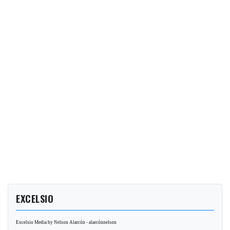
EXCELSIO
Excelsio Media by Nelson Alarcón - alarcónnelson