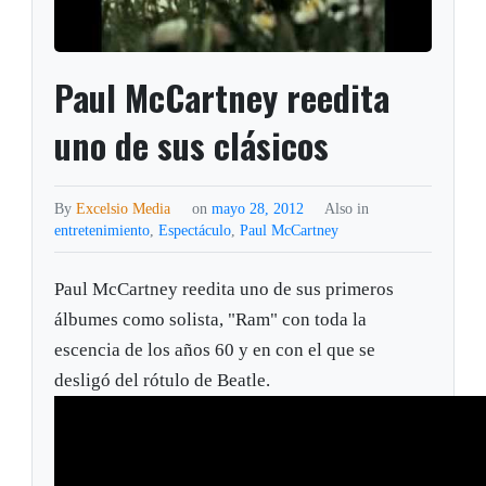
Paul McCartney reedita
uno de sus clásicos
By
Excelsio Media
on
mayo 28, 2012
Also in
entretenimiento
,
Espectáculo
,
Paul McCartney
Paul McCartney reedita uno de sus primeros
álbumes como solista, "Ram" con toda la
escencia de los años 60 y en con el que se
desligó del rótulo de Beatle.