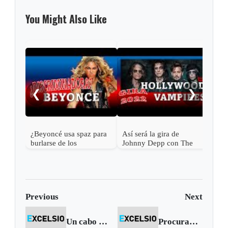
You Might Also Like
Mick
a l
❮
❯
¿Beyoncé usa spaz para
Así será la gira de
burlarse de los
Johnny Depp con The
discapacitados?
Hollywood Vampires en
2023
Previous
Next
Un cabo murió tras activar una granada en batallón de Chiquinquirá
Procuraduría deja en firme sanción a exalcalde de Campohermoso