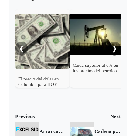
Tesl
de e
segu
supe
del
❮
❯
Caída superior al 6% en
los precios del petróleo
tras una pausa en los
El precio del dólar en
ataques entre EE. UU. e
Colombia para HOY
Irán
Previous
Next
Arrancaron los zonales del concurso de bandas musicales
Cadena perpetua a secuestradores