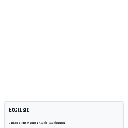
EXCELSIO
Excelsio Media by Nelson Alarcón - alarcónnelson