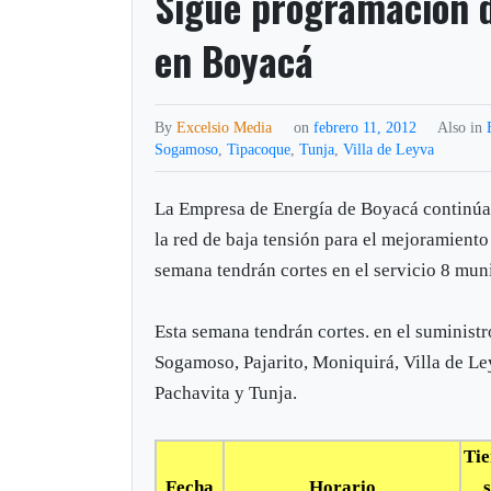
Sigue programación de
en Boyacá
By
Excelsio Media
on
febrero 11, 2012
Also in
Sogamoso
,
Tipacoque
,
Tunja
,
Villa de Leyva
La Empresa de Energía de Boyacá continúa 
la red de baja tensión para el mejoramiento 
semana tendrán cortes en el servicio 8 mun
Esta semana tendrán cortes. en el suministr
Sogamoso, Pajarito, Moniquirá, Villa de Le
Pachavita y Tunja.
Ti
Fecha
Horario
s