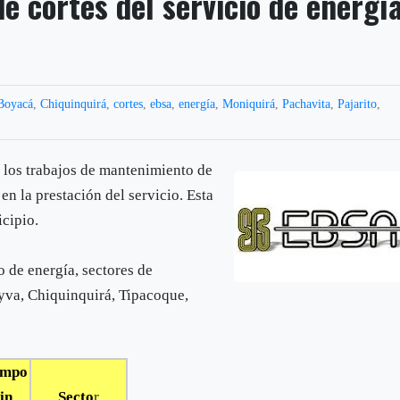
 cortes del servicio de energí
Boyacá
,
Chiquinquirá
,
cortes
,
ebsa
,
energía
,
Moniquirá
,
Pachavita
,
Pajarito
,
los trabajos de mantenimiento de
en la prestación del servicio. Esta
icipio.
o de energía, sectores de
yva, Chiquinquirá, Tipacoque,
empo
in
Secto
r