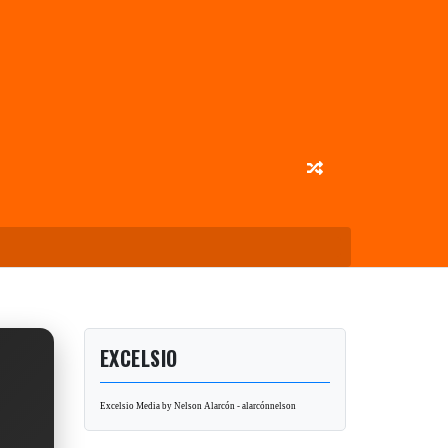
EXCELSIO
Excelsio Media by Nelson Alarcón - alarcónnelson