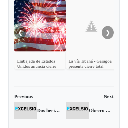
Auto
en l
❮
❯
Embajada de Estados
La vía Tibaná - Garagoa
Unidos anuncia cierre
presenta cierre total
por fiesta del 4 de Julio
Previous
Next
Dos heridos deja accidente de tránsito en Pauna
Obrero murió electrocutado en Tunja