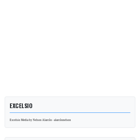
EXCELSIO
Excelsio Media by Nelson Alarcón - alarcónnelson