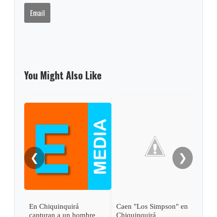
Email
You Might Also Like
Muse
Trad
Boya
puer
❮
❯
En Chiquinquirá
Caen "Los Simpson" en
capturan a un hombre
Chiquinquirá