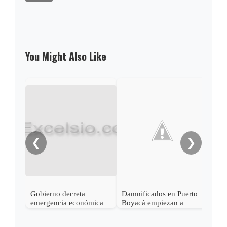
You Might Also Like
❮
❯
Gobierno decreta
Damnificados en Puerto
Al m
emergencia económica
Boyacá empiezan a
y un
en zonas afectadas por
recibir ayudas
vend
cierre de frontera
Boy